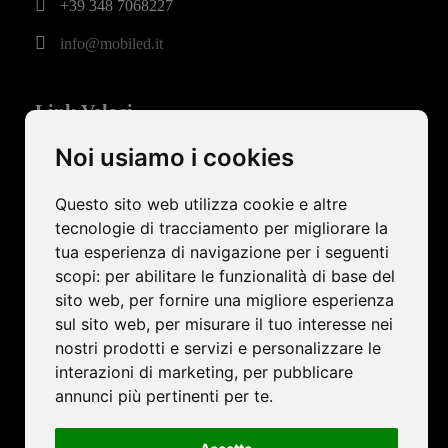
+39 348 7068227
info@mobiled.it
Link Veloci
Home
Noi usiamo i cookies
Azienda
Questo sito web utilizza cookie e altre
Ledwall
tecnologie di tracciamento per migliorare la
tua esperienza di navigazione per i seguenti
Progetti
scopi:
per abilitare le funzionalità di base del
News
sito web
,
per fornire una migliore esperienza
Contatti
sul sito web
,
per misurare il tuo interesse nei
nostri prodotti e servizi e personalizzare le
interazioni di marketing
,
per pubblicare
Mobiled Srl Unipersonale - Sede Legale: Via Belluno, 7 - Z.I. 31046
annunci più pertinenti per te
.
Oderzo TV - C.F. e P.IVA: IT04785160260 - PEC:
srl@pec.mobiled.it - Prov. Ufficio Registro: Treviso - Numero Rea:
TV-377683 - Capitale sociale (società di capitali): € 10.000,00 i.v.