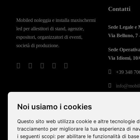
Contatti
Mobiled noleggia e installa maxischermi
Sede Legale e
led per allestitori di stand, agenzie,
Via Belluno, 7
espositori, organizzatori di eventi,
società di produzione.
Sede Operativ
Via Idiomi, 10
+39 348 70
info@mobile
Noi usiamo i cookies
Questo sito web utilizza cookie e altre tecnologie d
tracciamento per migliorare la tua esperienza di na
i seguenti scopi:
per abilitare le funzionalità di base