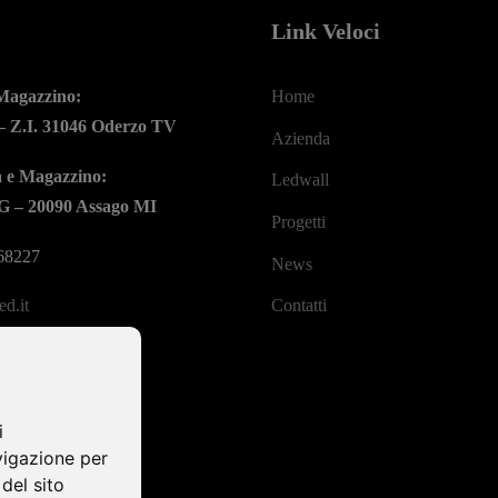
Link Veloci
 Magazzino:
Home
 – Z.I. 31046 Oderzo TV
Azienda
a e Magazzino:
Ledwall
/G – 20090 Assago MI
Progetti
68227
News
d.it
Contatti
i
vigazione per
 del sito