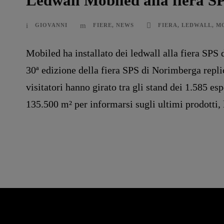
Ledwall Mobiled alla fiera 
GIOVANNI
FIERE
,
NEWS
FIERA
,
LEDWALL
,
M
Mobiled ha installato dei ledwall alla fiera SPS
30ª edizione della fiera SPS di Norimberga repli
visitatori hanno girato tra gli stand dei 1.585 esp
135.500 m² per informarsi sugli ultimi prodotti, l