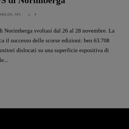
SPS di Norimberga
OBILED
,
SPS
0
 di Norimberga svoltasi dal 26 al 28 novembre. La
ca il successo delle scorse edizioni: ben 63.708
ositori dislocati su una superficie espositiva di
e...