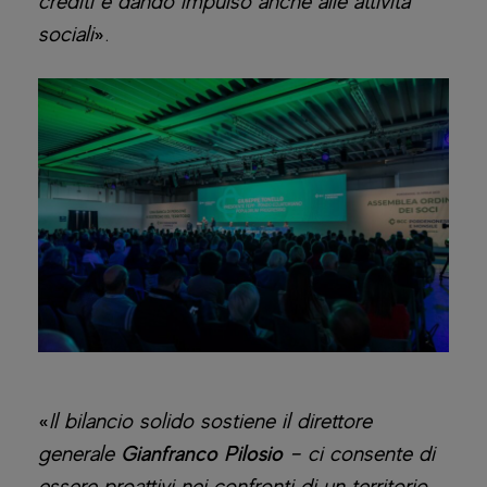
crediti e dando impulso anche alle attività
sociali
».
«
Il bilancio solido sostiene il direttore
generale
Gianfranco Pilosio
– ci consente di
essere proattivi nei confronti di un territorio