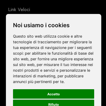
Link Veloci
Home
Noi usiamo i cookies
Azienda
Ledwall
Questo sito web utilizza cookie e altre
tecnologie di tracciamento per migliorare la
Progetti
tua esperienza di navigazione per i seguenti
News
scopi:
per abilitare le funzionalità di base del
sito web
,
per fornire una migliore esperienza
Contatti
sul sito web
,
per misurare il tuo interesse nei
nostri prodotti e servizi e personalizzare le
Mobiled Srl Unipersonale - Sede Legale: Via Belluno, 7 - Z.I.
interazioni di marketing
,
per pubblicare
31046 Oderzo TV - C.F. e P.IVA: IT04785160260 - PEC:
annunci più pertinenti per te
.
srl@pec.mobiled.it - Prov. Ufficio Registro: Treviso - Numero
Rea: TV-377683 - Capitale sociale (società di capitali): €
10.000,00 i.v.
Accetto
Privacy Policy
|
Cookie Policy
Rifiuto
Rivedi le tue scelte in materia di cookie