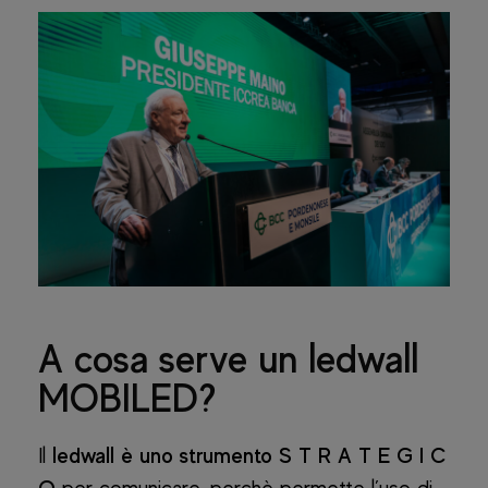
A cosa serve un ledwall
MOBILED?
Il
ledwall
è uno strumento
S T R A T E G I C